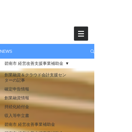
月額1万円からのクラウド会計、お得に経理を | 税理士法人青山会計経理
支援センター | 碧南市、安城市、刈谷市、高浜市、知立市、西尾
市 | オンライン面談可能！ |
持続化給付金 無料で手続き支援！
NEWS
碧南市 経営改善支援事業補助金
創業融資＆クラウド会計支援セン
ターの記事
確定申告情報
創業融資情報
持続化給付金
収入等申立書
碧南市 経営改善事業補助金