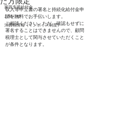
た方限定
家賃支援給付金
収入等申立書の署名と持続化給付金申
お知らせ
請を無料でお手伝いします。
ご相談ください。ただ、確認もせずに
消費税情報（インボイス制度）
署名することはできませんので、顧問
税理士として関与させていただくこと
が条件となります。