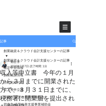
月額1万円からのクラウド会計、お得に経理を | 税理士法人青山会計経理
支援センター | 碧南市、安城市、刈谷市、高浜市、知立市、西尾
市 | オンライン面談可能！ |
持続化給付金 無料で手続き支援！
記事
創業融資＆クラウド会計支援センターの記事
創業融資＆クラウド会計支援センターの記事
青山 淳
2020年7月7日
読了時間: 1分
確定申告情報
収入等申立書 今年の１月
創業融資情報
から３月までに開業された
持続化給付金
方で、３月３１日までに、
収入等申立書
税務署に開業届を提出され
碧南市 経営改善事業補助金
碧南市 経営改善支援事業補助金