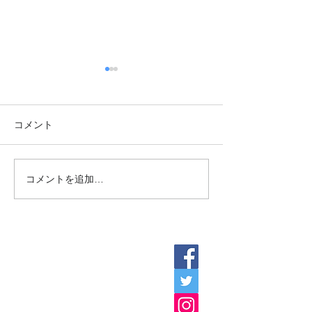
コメント
コメントを追加…
コロナ対策でパネル追加
持続化給付金／
と空気清浄機を応接室に
給付金の申請期限 
導入しました。
で
​ホーム
よくある質問