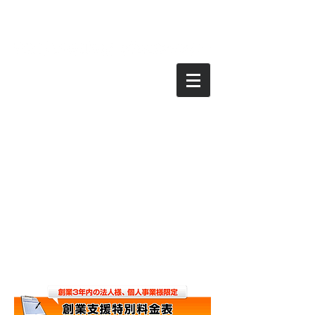
月額1万円からのクラウド会計、お得に経理を | 税理士法人青山会計経理
支援センター | 碧南市、安城市、刈谷市、高浜市、知立市、西尾
市 | オンライン面談可能！ |
持続化給付金 無料で手続き支援！