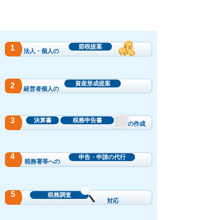
節税提案
1
法人・個人の
資産形成提案
2
​経営者個人の
3
決算書
税務申告書
の作成
4
申告・申請の代行
​税務署等への
5
税務調査
対応