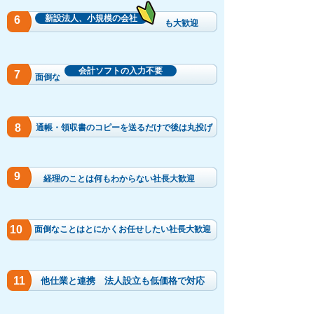
新設法人、小規模の会社
6
​も大歓迎
会計ソフトの入力不要
7
面倒な
8
​通帳・領収書のコピーを送るだけで後は丸投げ
9
​経理のことは何もわからない社長大歓迎
10
面倒なことはとにかくお任せしたい社長大歓迎
11
他仕業と連携 ​法人設立も低価格で対応